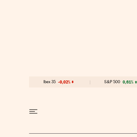
Ir al contenido
Ibex 35
-0,02%
S&P 500
0,61%