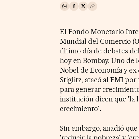
Compartir en Whatsapp
Compartir en Facebook
Compartir en Twitter
Desplegar Redes Soci
El Fondo Monetario Inter
Mundial del Comercio (OM
último día de debates de
hoy en Bombay. Uno de lo
Nobel de Economía y ex 
Stiglitz, atacó al FMI por
para generar crecimiento
institución dicen que 'la 
crecimiento'.
Sin embargo, añadió que 
'reducir la pobreza' y 'c