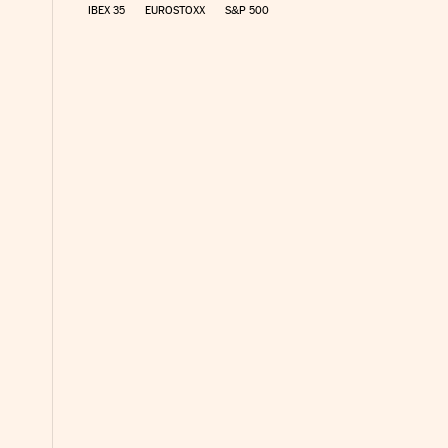
IBEX 35
EUROSTOXX
S&P 500
co Días en Facebook
 Cinco Días en Twitter