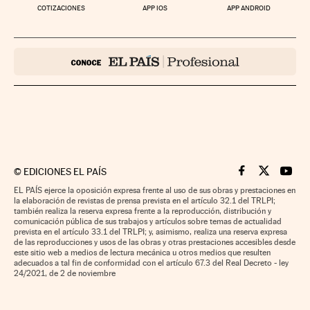
COTIZACIONES
APP IOS
APP ANDROID
©
EDICIONES EL PAÍS
Cinco Días en F
Cinco Días e
Cinco 
EL PAÍS ejerce la oposición expresa frente al uso de sus obras y prestaciones en
la elaboración de revistas de prensa prevista en el artículo 32.1 del TRLPI;
también realiza la reserva expresa frente a la reproducción, distribución y
comunicación pública de sus trabajos y artículos sobre temas de actualidad
prevista en el artículo 33.1 del TRLPI; y, asimismo, realiza una reserva expresa
de las reproducciones y usos de las obras y otras prestaciones accesibles desde
este sitio web a medios de lectura mecánica u otros medios que resulten
adecuados a tal fin de conformidad con el artículo 67.3 del Real Decreto - ley
24/2021, de 2 de noviembre