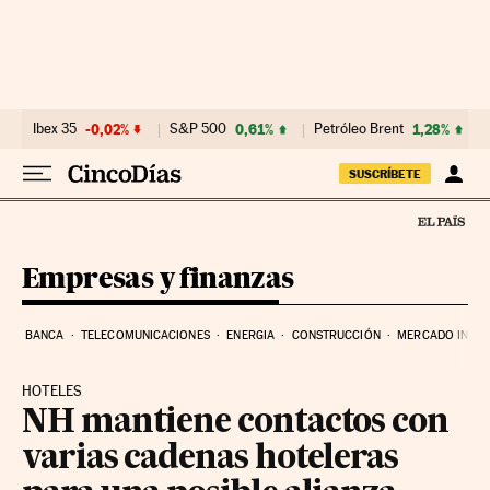
Ir al contenido
Ibex 35
-0,02%
S&P 500
0,61%
Petróleo Brent
1,28%
SUSCRÍBETE
Empresas y finanzas
BANCA
TELECOMUNICACIONES
ENERGIA
CONSTRUCCIÓN
MERCADO INMOB
HOTELES
NH mantiene contactos con
varias cadenas hoteleras