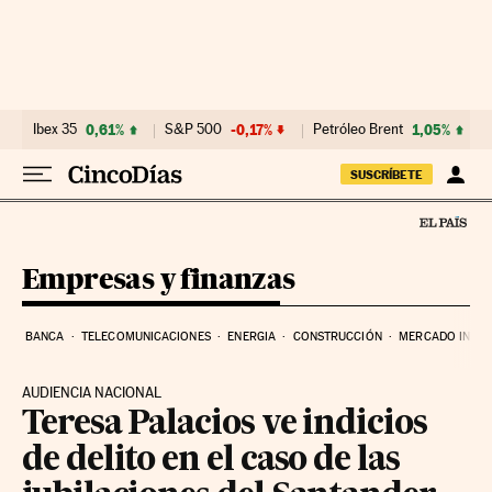
Ir al contenido
Ibex 35
0,61%
S&P 500
-0,17%
Petróleo Brent
1,05%
SUSCRÍBETE
Empresas y finanzas
BANCA
TELECOMUNICACIONES
ENERGIA
CONSTRUCCIÓN
MERCADO INMOB
AUDIENCIA NACIONAL
Teresa Palacios ve indicios
de delito en el caso de las