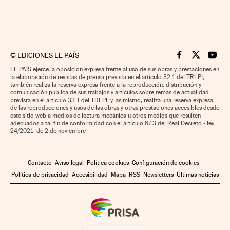
©
EDICIONES EL PAÍS
Cinco Días en F
Cinco Días e
Cinco 
EL PAÍS ejerce la oposición expresa frente al uso de sus obras y prestaciones en
la elaboración de revistas de prensa prevista en el artículo 32.1 del TRLPI;
también realiza la reserva expresa frente a la reproducción, distribución y
comunicación pública de sus trabajos y artículos sobre temas de actualidad
prevista en el artículo 33.1 del TRLPI; y, asimismo, realiza una reserva expresa
de las reproducciones y usos de las obras y otras prestaciones accesibles desde
este sitio web a medios de lectura mecánica u otros medios que resulten
adecuados a tal fin de conformidad con el artículo 67.3 del Real Decreto - ley
24/2021, de 2 de noviembre
Contacto
Aviso legal
Política cookies
Configuración de cookies
Política de privacidad
Accesibilidad
Mapa
RSS
Newsletters
Últimas noticias