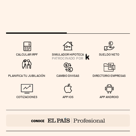
CALCULAR IRPF
SIMULADOR HIPOTECA
SUELDO NETO
PLANIFICA TU JUBILACIÓN
CAMBIO DIVISAS
DIRECTORIO EMPRESAS
COTIZACIONES
APP IOS
APP ANDROID