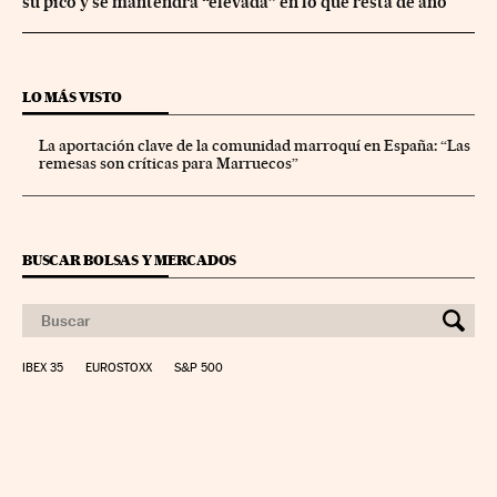
su pico y se mantendrá “elevada” en lo que resta de año
LO MÁS VISTO
La aportación clave de la comunidad marroquí en España: “Las
remesas son críticas para Marruecos”
BUSCAR BOLSAS Y MERCADOS
IBEX 35
EUROSTOXX
S&P 500