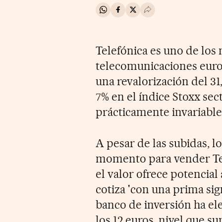
Compartir en Whatsapp
Compartir en Facebook
Compartir en Twitter
Desplegar Redes Soci
Telefónica es uno de los 
telecomunicaciones europ
una revalorización del 31
7% en el índice Stoxx sec
prácticamente invariable
A pesar de las subidas, l
momento para vender Tel
el valor ofrece potencial 
cotiza 'con una prima sign
banco de inversión ha ele
los 12 euros, nivel que s