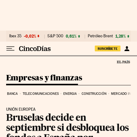
Ir al contenido
Ibex 35
-0,02%
S&P 500
0,61%
Petróleo Brent
1,28%
SUSCRÍBETE
Empresas y finanzas
BANCA
TELECOMUNICACIONES
ENERGIA
CONSTRUCCIÓN
MERCADO INMOB
UNIÓN EUROPEA
Bruselas decide en
septiembre si desbloquea los