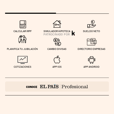
CALCULAR IRPF
SIMULADOR HIPOTECA
SUELDO NETO
PLANIFICA TU JUBILACIÓN
CAMBIO DIVISAS
DIRECTORIO EMPRESAS
COTIZACIONES
APP IOS
APP ANDROID