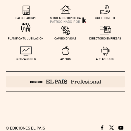
CALCULAR IRPF
SIMULADOR HIPOTECA
SUELDO NETO
PLANIFICA TU JUBILACIÓN
CAMBIO DIVISAS
DIRECTORIO EMPRESAS
COTIZACIONES
APP IOS
APP ANDROID
©
EDICIONES EL PAÍS
Cinco Días en F
Cinco Días e
Cinco 