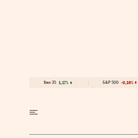
Ir al contenido
Ibex 35
1,17%
S&P 500
-0,16%