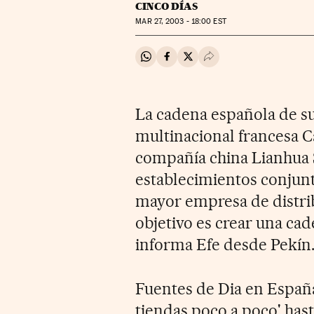
CINCO DÍAS
MAR
27, 2003 - 18:00
EST
Compartir en Whatsapp
Compartir en Facebook
Compartir en Twitter
Desplegar Redes Soci
La cadena española de su
multinacional francesa Ca
compañía china Lianhua 
establecimientos conjunto
mayor empresa de distribu
objetivo es crear una cad
informa Efe desde Pekín
Fuentes de Dia en España
tiendas poco a poco' has