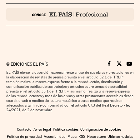
©
EDICIONES EL PAÍS
Cinco Días en F
Cinco Días e
Cinco 
EL PAÍS ejerce la oposición expresa frente al uso de sus obras y prestaciones en
la elaboración de revistas de prensa prevista en el artículo 32.1 del TRLPI;
también realiza la reserva expresa frente a la reproducción, distribución y
comunicación pública de sus trabajos y artículos sobre temas de actualidad
prevista en el artículo 33.1 del TRLPI; y, asimismo, realiza una reserva expresa
de las reproducciones y usos de las obras y otras prestaciones accesibles desde
este sitio web a medios de lectura mecánica u otros medios que resulten
adecuados a tal fin de conformidad con el artículo 67.3 del Real Decreto - ley
24/2021, de 2 de noviembre
Contacto
Aviso legal
Política cookies
Configuración de cookies
Política de privacidad
Accesibilidad
Mapa
RSS
Newsletters
Últimas noticias