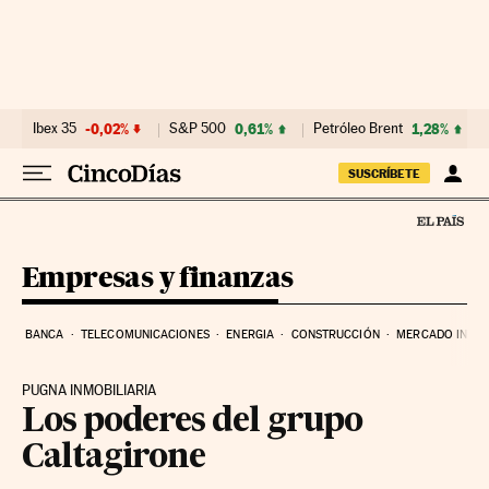
Ir al contenido
Ibex 35
-0,02%
S&P 500
0,61%
Petróleo Brent
1,28%
SUSCRÍBETE
Empresas y finanzas
BANCA
TELECOMUNICACIONES
ENERGIA
CONSTRUCCIÓN
MERCADO INMOB
PUGNA INMOBILIARIA
Los poderes del grupo
Caltagirone