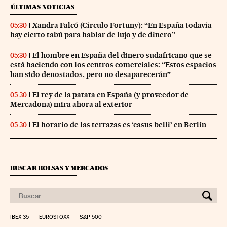
ÚLTIMAS NOTICIAS
Xandra Falcó (Círculo Fortuny): “En España todavía
05:30
hay cierto tabú para hablar de lujo y de dinero”
El hombre en España del dinero sudafricano que se
05:30
está haciendo con los centros comerciales: “Estos espacios
han sido denostados, pero no desaparecerán”
El rey de la patata en España (y proveedor de
05:30
Mercadona) mira ahora al exterior
El horario de las terrazas es ‘casus belli’ en Berlín
05:30
BUSCAR BOLSAS Y MERCADOS
IBEX 35
EUROSTOXX
S&P 500