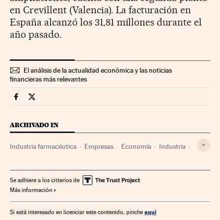
en Crevillent (Valencia). La facturación en
España alcanzó los 31,81 millones durante el
año pasado.
El análisis de la actualidad económica y las noticias
financieras más relevantes
Companias Cinco Días en Facebook
Companias Cinco Días en Twitter
ARCHIVADO EN
Industria farmacéutica
Empresas
Economía
Industria
Farmacia
Medicina
Salud
Se adhiere a los criterios de
Más información
aquí
Si está interesado en licenciar este contenido, pinche