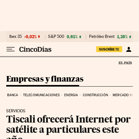
Ir al contenido
Ibex 35
-0,02%
S&P 500
0,61%
Petróleo Brent
1,28%
SUSCRÍBETE
Empresas y finanzas
BANCA
TELECOMUNICACIONES
ENERGIA
CONSTRUCCIÓN
MERCADO INMOB
SERVICIOS
Tiscali ofrecerá Internet por
satélite a particulares este