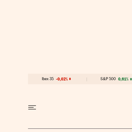
Ir al contenido
Ibex 35
-0,02%
S&P 500
0,61%