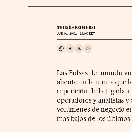
MOISÉS ROMERO
JUN
01, 2001 - 18:00
EDT
Compartir en Whatsapp
Compartir en Facebook
Compartir en Twitter
Desplegar Redes Soci
Las Bolsas del mundo vue
aliento en la nunca que l
repetición de la jugada, 
operadores y analistas y 
volúmenes de negocio en 
más bajos de los últimos