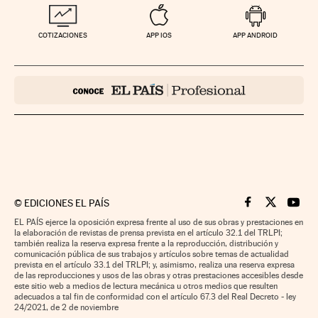
COTIZACIONES
APP IOS
APP ANDROID
©
EDICIONES EL PAÍS
Cinco Días en F
Cinco Días e
Cinco 
EL PAÍS ejerce la oposición expresa frente al uso de sus obras y prestaciones en
la elaboración de revistas de prensa prevista en el artículo 32.1 del TRLPI;
también realiza la reserva expresa frente a la reproducción, distribución y
comunicación pública de sus trabajos y artículos sobre temas de actualidad
prevista en el artículo 33.1 del TRLPI; y, asimismo, realiza una reserva expresa
de las reproducciones y usos de las obras y otras prestaciones accesibles desde
este sitio web a medios de lectura mecánica u otros medios que resulten
adecuados a tal fin de conformidad con el artículo 67.3 del Real Decreto - ley
24/2021, de 2 de noviembre