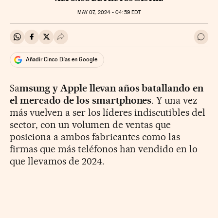
MAY
07, 2024 - 04:59
EDT
Compartir en Whatsapp
Compartir en Facebook
Compartir en Twitter
Desplegar Redes Sociales
Ir a 
Añadir Cinco Días en Google
Sa
msung y Apple llevan años batallando en
el mercado de los smartphones
. Y una vez
más vuelven a ser los líderes indiscutibles del
sector, con un volumen de ventas que
posiciona a ambos fabricantes como las
firmas que más teléfonos han vendido en lo
que llevamos de 2024.