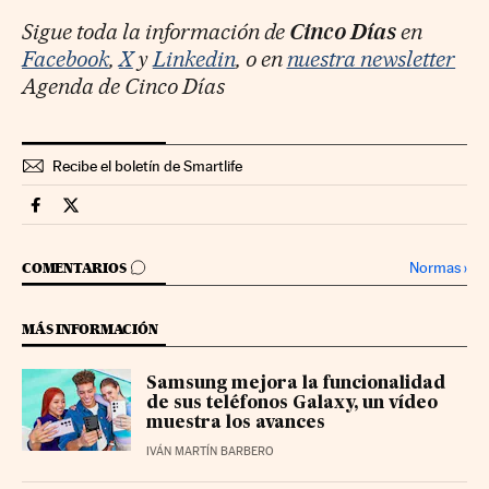
Sigue toda la información de
Cinco Días
en
Facebook
,
X
y
Linkedin
, o en
nuestra newsletter
Agenda de Cinco Días
Recibe el boletín de Smartlife
Smartlife Cinco Días en Facebook
Smartlife Cinco Días en Twitter
IR A LOS COMENTARIOS
Normas
›
COMENTARIOS
MÁS INFORMACIÓN
Samsung mejora la funcionalidad
de sus teléfonos Galaxy, un vídeo
muestra los avances
IVÁN MARTÍN BARBERO