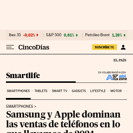
Ir al contenido
Ibex 35
-0,02%
S&P 500
0,61%
Petróleo Brent
1,28%
SUSCRÍBETE
Smartlife
EN COLABORACIÓN CON
SMARTPHONES
TABLETS
SMART TV
GADGETS
LIFESTYLE
MOTOR
PYM
SMARTPHONES
Samsung y Apple dominan
las ventas de teléfonos en lo