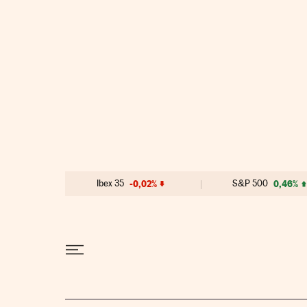
Ir al contenido
Ibex 35
-0,02%
S&P 500
0,46%