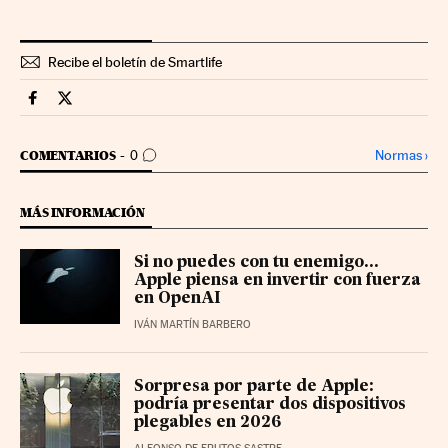
Recibe el boletín de Smartlife
Smartlife Cinco Días en Facebook
Smartlife Cinco Días en Twitter
IR A LOS COMENTARIOS
Normas
›
COMENTARIOS
0
MÁS INFORMACIÓN
Si no puedes con tu enemigo...
Apple piensa en invertir con fuerza
en OpenAI
IVÁN MARTÍN BARBERO
Sorpresa por parte de Apple:
podría presentar dos dispositivos
plegables en 2026