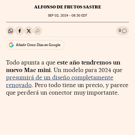
ALFONSO DE FRUTOS SASTRE
SEP
02, 2024 - 08:30
EDT
0
Compartir en Whatsapp
Compartir en Facebook
Compartir en Twitter
Desplegar Redes Sociales
Ir a l
Añadir Cinco Días en Google
Todo apunta a que
este año tendremos un
nuevo Mac mini
. Un modelo para 2024 que
presumirá de un diseño completamente
renovado
. Pero todo tiene un precio, y parece
que perderá un conector muy importante.