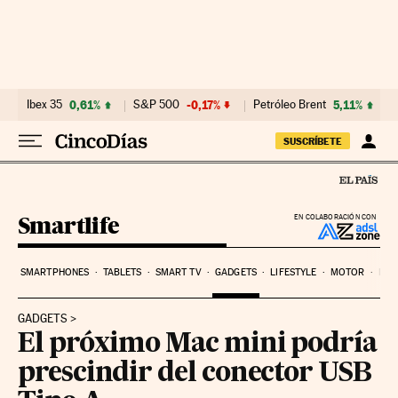
Ir al contenido
Ibex 35
0,61%
S&P 500
-0,17%
Petróleo Brent
5,11%
SUSCRÍBETE
Smartlife
EN COLABORACIÓN CON
SMARTPHONES
TABLETS
SMART TV
GADGETS
LIFESTYLE
MOTOR
PYM
GADGETS
El próximo Mac mini podría
prescindir del conector USB