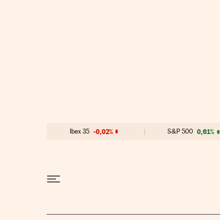
Ir al contenido
Ibex 35
-0,02%
S&P 500
0,61%