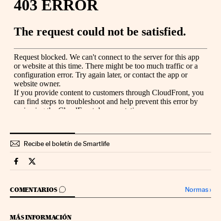
Recibe el boletín de Smartlife
Smartlife Cinco Días en Facebook
Smartlife Cinco Días en Twitter
IR A LOS COMENTARIOS
Normas
›
COMENTARIOS
MÁS INFORMACIÓN