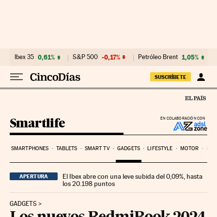
Ir al contenido
Ibex 35
0,61%
S&P 500
-0,17%
Petróleo Brent
1,05%
SUSCRÍBETE
Smartlife
EN COLABORACIÓN CON
SMARTPHONES
TABLETS
SMART TV
GADGETS
LIFESTYLE
MOTOR
PYM
El Ibex abre con una leve subida del 0,09%, hasta
APERTURA
los 20.198 puntos
GADGETS