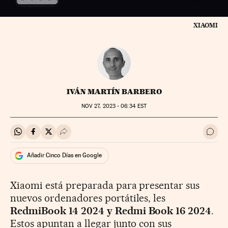
XIAOMI
IVÁN MARTÍN BARBERO
NOV
27, 2023 - 06:34
EST
Compartir en Whatsapp
Compartir en Facebook
Compartir en Twitter
Desplegar Redes Sociales
Ir a 
Añadir Cinco Días en Google
Xiaomi está preparada para presentar sus
nuevos ordenadores portátiles, les
RedmiBook 14 2024 y Redmi Book 16 2024
.
Estos apuntan a llegar junto con sus