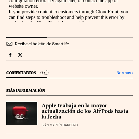
Recibe el boletín de Smartlife
Smartlife Cinco Días en Facebook
Smartlife Cinco Días en Twitter
IR A LOS COMENTARIOS
Normas
›
COMENTARIOS
0
MÁS INFORMACIÓN
Apple trabaja en la mayor
actualización de los AirPods hasta
la fecha
IVÁN MARTÍN BARBERO