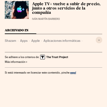
Apple TV+ vuelve a subir de precio,
junto a otros servicios de la
compañía
IVÁN MARTÍN BARBERO
ARCHIVADO EN
Shazam
Apps
Apple
Aplicaciones informáticas
Canciones
Telefonía móvil multimedia
Software
Telefonía móvil
Música
Empresas
Informática
Se adhiere a los criterios de
Más información
Tecnologías movilidad
Telefonía
Economía
Tecnología
Telecomunicaciones
Industria
aquí
Si está interesado en licenciar este contenido, pinche
Comunicaciones
Ciencia