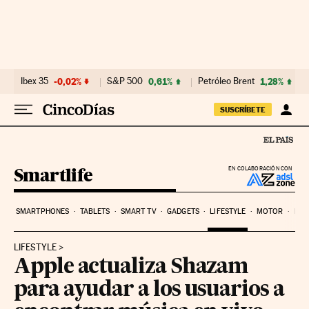
Ir al contenido
Ibex 35
-0,02%
S&P 500
0,61%
Petróleo Brent
1,28%
SUSCRÍBETE
Smartlife
EN COLABORACIÓN CON
SMARTPHONES
TABLETS
SMART TV
GADGETS
LIFESTYLE
MOTOR
PYM
LIFESTYLE
Apple actualiza Shazam
para ayudar a los usuarios a