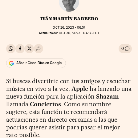
IVÁN MARTÍN BARBERO
OCT
26, 2023 - 06:57
actualizado:
OCT
30, 2023 - 04:36
EDT
0
Compartir en Whatsapp
Compartir en Facebook
Compartir en Twitter
Desplegar Redes Sociales
Ir a l
Añadir Cinco Días en Google
Si buscas divertirte con tus amigos y escuchar
música en vivo a la vez,
Apple
ha lanzado una
nueva función para la aplicación
Shazam
llamada
Conciertos
. Como su nombre
sugiere, esta función te recomendará
actuaciones en directo cercanas a las que
podrías querer asistir para pasar el mejor
rato posible.