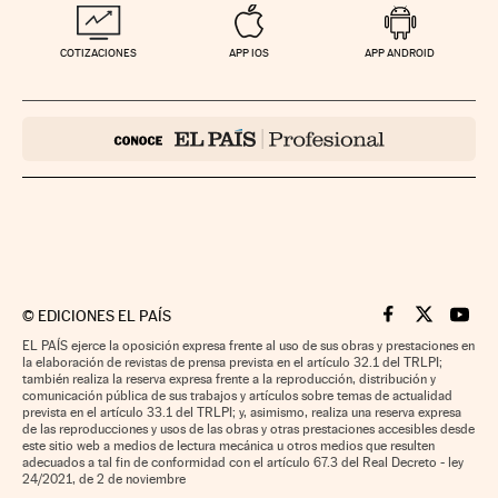
COTIZACIONES
APP IOS
APP ANDROID
©
EDICIONES EL PAÍS
Cinco Días en F
Cinco Días e
Cinco 
EL PAÍS ejerce la oposición expresa frente al uso de sus obras y prestaciones en
la elaboración de revistas de prensa prevista en el artículo 32.1 del TRLPI;
también realiza la reserva expresa frente a la reproducción, distribución y
comunicación pública de sus trabajos y artículos sobre temas de actualidad
prevista en el artículo 33.1 del TRLPI; y, asimismo, realiza una reserva expresa
de las reproducciones y usos de las obras y otras prestaciones accesibles desde
este sitio web a medios de lectura mecánica u otros medios que resulten
adecuados a tal fin de conformidad con el artículo 67.3 del Real Decreto - ley
24/2021, de 2 de noviembre