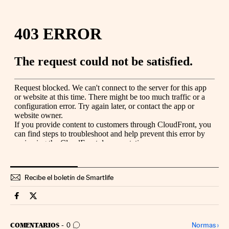
Recibe el boletín de Smartlife
Smartlife Cinco Días en Facebook
Smartlife Cinco Días en Twitter
IR A LOS COMENTARIOS
Normas
›
COMENTARIOS
0