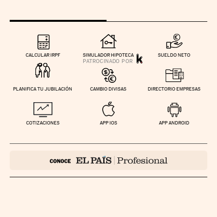
CALCULAR IRPF
SIMULADOR HIPOTECA
SUELDO NETO
PLANIFICA TU JUBILACIÓN
CAMBIO DIVISAS
DIRECTORIO EMPRESAS
COTIZACIONES
APP IOS
APP ANDROID