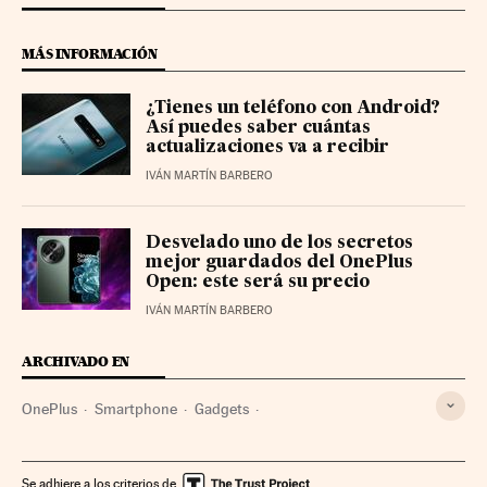
MÁS INFORMACIÓN
¿Tienes un teléfono con Android?
Así puedes saber cuántas
actualizaciones va a recibir
IVÁN MARTÍN BARBERO
Desvelado uno de los secretos
mejor guardados del OnePlus
Open: este será su precio
IVÁN MARTÍN BARBERO
ARCHIVADO EN
OnePlus
Smartphone
Gadgets
Telefonía móvil multimedia
Tecnología personal
Telefonía móvil
Empresas
Telefonía
Se adhiere a los criterios de