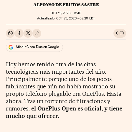
ALFONSO DE FRUTOS SASTRE
OCT
19, 2023 - 11:46
actualizado:
OCT
23, 2023 - 02:20
EDT
0
Compartir en Whatsapp
Compartir en Facebook
Compartir en Twitter
Desplegar Redes Sociales
Ir a l
Añadir Cinco Días en Google
Hoy hemos tenido otra de las citas
tecnológicas más importantes del año.
Principalmente porque uno de los pocos
fabricantes que aún no había mostrado su
propio teléfono plegable era OnePlus. Hasta
ahora. Tras un torrente de filtraciones y
rumores,
el OnePlus Open es oficial, y tiene
mucho que ofrecer.