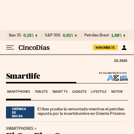
Ir al contenido
Ibex 35
0,15%
S&P 500
0,61%
Petróleo Brent
1,68%
SUSCRÍBETE
Smartlife
EN COLABORACIÓN CON
SMARTPHONES
TABLETS
SMART TV
GADGETS
LIFESTYLE
MOTOR
PYM
El Ibex prueba la remontada mientras el petróleo
CRÓNICA
DE
repunta por la incertidumbre en Oriente Próximo
BOLSA
SMARTPHONES