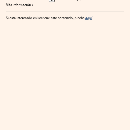
Más información
Tecnologías movilidad
Economía
Tecnología
Telecomunicaciones
Comunicaciones
Ciencia
aquí
Si está interesado en licenciar este contenido, pinche