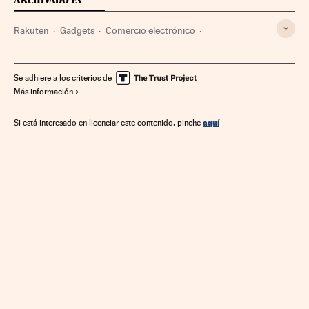
ARCHIVADO EN
Rakuten
Gadgets
Comercio electrónico
Tecnología personal
Comercio
Empresas
Internet
Tecnología
Economía
Telecomunicaciones
Se adhiere a los criterios de
Más información
Comunicaciones
Ciencia
aquí
Si está interesado en licenciar este contenido, pinche