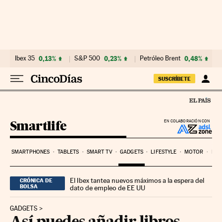
Ir al contenido
Ibex 35
0,13%
S&P 500
0,23%
Petróleo Brent
0,48%
SUSCRÍBETE
Smartlife
EN COLABORACIÓN CON
SMARTPHONES
TABLETS
SMART TV
GADGETS
LIFESTYLE
MOTOR
PYM
El Ibex tantea nuevos máximos a la espera del
CRÓNICA DE
BOLSA
dato de empleo de EE UU
GADGETS