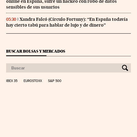
online en España, sufre un hackeo con robo de datos
sensibles de sus usuarios
Xandra Falcó (Círculo Fortuny): “En España todavía
05:30
hay cierto tabú para hablar de lujo y de dinero”
BUSCAR BOLSAS Y MERCADOS
IBEX 35
EUROSTOXX
S&P 500