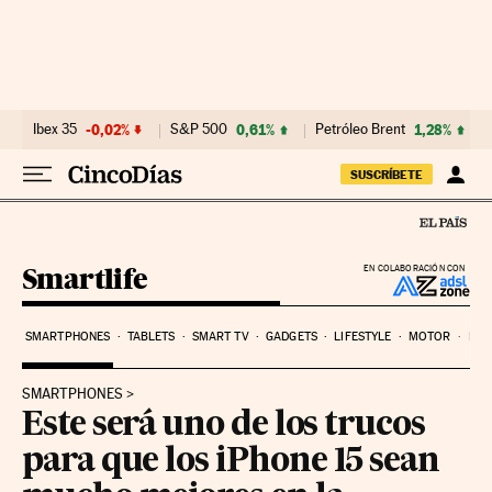
Ir al contenido
Ibex 35
-0,02%
S&P 500
0,61%
Petróleo Brent
1,28%
SUSCRÍBETE
Smartlife
EN COLABORACIÓN CON
SMARTPHONES
TABLETS
SMART TV
GADGETS
LIFESTYLE
MOTOR
PYM
SMARTPHONES
Este será uno de los trucos
para que los iPhone 15 sean