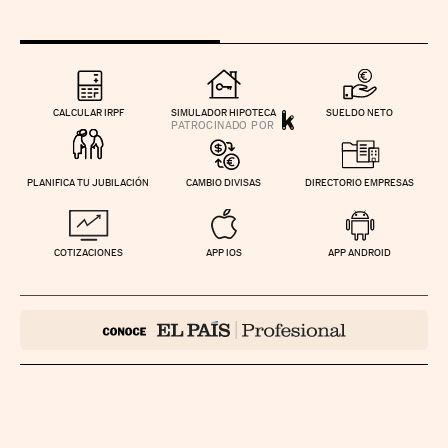
CALCULAR IRPF
SIMULADOR HIPOTECA
SUELDO NETO
PLANIFICA TU JUBILACIÓN
CAMBIO DIVISAS
DIRECTORIO EMPRESAS
COTIZACIONES
APP IOS
APP ANDROID