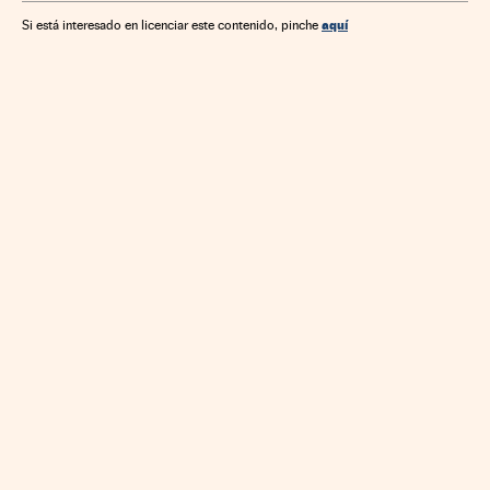
Comunicaciones
Ciencia
aquí
Si está interesado en licenciar este contenido, pinche