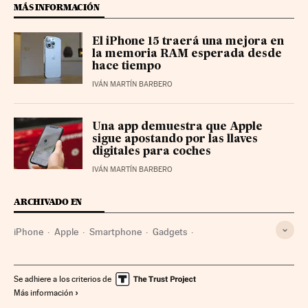
MÁS INFORMACIÓN
El iPhone 15 traerá una mejora en
la memoria RAM esperada desde
hace tiempo
IVÁN MARTÍN BARBERO
Una app demuestra que Apple
sigue apostando por las llaves
digitales para coches
IVÁN MARTÍN BARBERO
ARCHIVADO EN
iPhone
Apple
Smartphone
Gadgets
Telefonía móvil multimedia
Tecnología personal
Telefonía móvil
Empresas
Tecnologías movilidad
Se adhiere a los criterios de
Más información
Telefonía
Tecnología
Economía
Telecomunicaciones