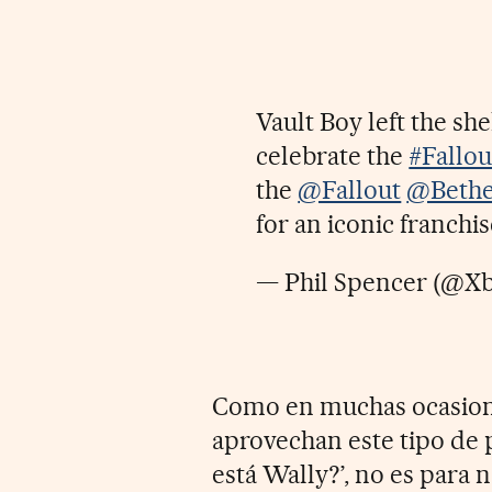
Vault Boy left the sh
celebrate the
#Fallou
the
@Fallout
@Bethe
for an iconic franchi
— Phil Spencer (@X
Como en muchas ocasione
aprovechan este tipo de 
está Wally?’, no es para 