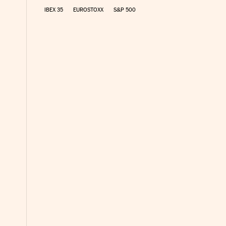
IBEX 35
EUROSTOXX
S&P 500