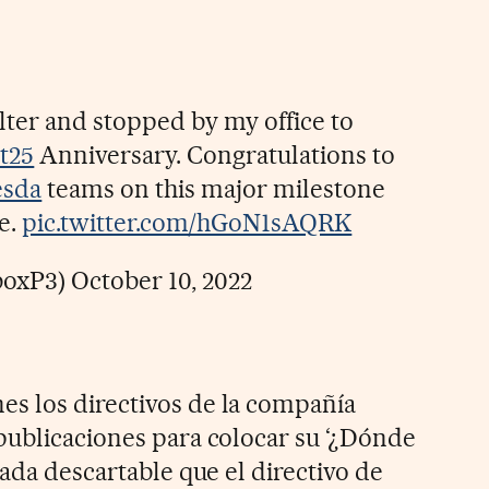
elter and stopped by my office to
t25
Anniversary. Congratulations to
sda
teams on this major milestone
se.
pic.twitter.com/hGoN1sAQRK
boxP3)
October 10, 2022
s los directivos de la compañía
publicaciones para colocar su ‘¿Dónde
nada descartable que el directivo de