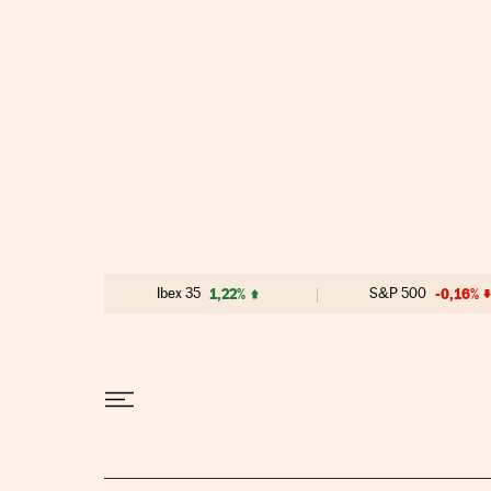
Ir al contenido
Ibex 35
1,22%
S&P 500
-0,16%