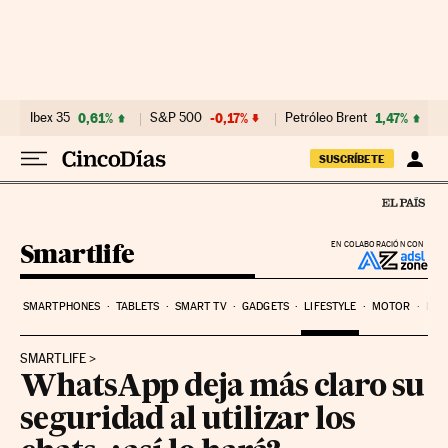
Ir al contenido
Ibex 35
0,61%
S&P 500
-0,17%
Petróleo Brent
1,47%
SUSCRÍBETE
Smartlife
EN COLABORACIÓN CON
SMARTPHONES
TABLETS
SMART TV
GADGETS
LIFESTYLE
MOTOR
PYM
SMARTLIFE
WhatsApp deja más claro su
seguridad al utilizar los