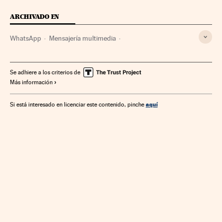
ARCHIVADO EN
WhatsApp
Mensajería multimedia
Telefonía móvil multimedia
Telefonía móvil
Empresas
Tecnologías movilidad
Telefonía
Economía
Se adhiere a los criterios de
Más información
Tecnología
Telecomunicaciones
Comunicaciones
Ciencia
aquí
Si está interesado en licenciar este contenido, pinche