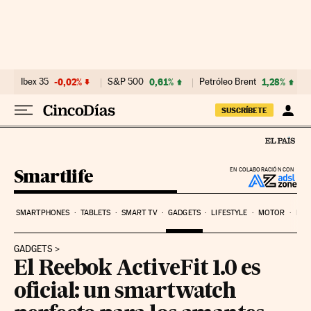
Ir al contenido
Ibex 35
-0,02%
S&P 500
0,61%
Petróleo Brent
1,28%
SUSCRÍBETE
Smartlife
EN COLABORACIÓN CON
SMARTPHONES
TABLETS
SMART TV
GADGETS
LIFESTYLE
MOTOR
PYM
GADGETS
El Reebok ActiveFit 1.0 es
oficial: un smartwatch