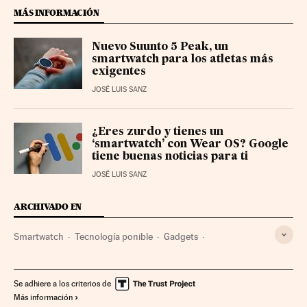
MÁS INFORMACIÓN
Nuevo Suunto 5 Peak, un
smartwatch para los atletas más
exigentes
JOSÉ LUIS SANZ
¿Eres zurdo y tienes un
‘smartwatch’ con Wear OS? Google
tiene buenas noticias para ti
JOSÉ LUIS SANZ
ARCHIVADO EN
Smartwatch
Tecnología ponible
Gadgets
Tecnología digital
Tecnología personal
Tecnologías movilidad
Tecnología
Ciencia
Se adhiere a los criterios de
Más información