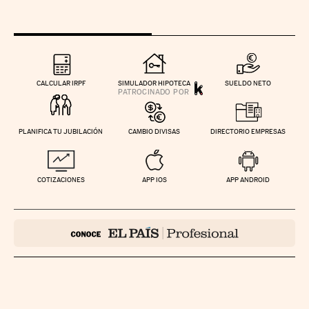
CALCULAR IRPF
SIMULADOR HIPOTECA
SUELDO NETO
PLANIFICA TU JUBILACIÓN
CAMBIO DIVISAS
DIRECTORIO EMPRESAS
COTIZACIONES
APP IOS
APP ANDROID