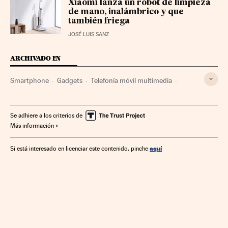
Xiaomi lanza un robot de limpieza
de mano, inalámbrico y que
también friega
JOSÉ LUIS SANZ
ARCHIVADO EN
Smartphone
Gadgets
Telefonía móvil multimedia
Tecnología personal
Telefonía móvil
Telefonía
Tecnologías movilidad
Tecnología
Telecomunicaciones
Se adhiere a los criterios de
Más información
Comunicaciones
Ciencia
aquí
Si está interesado en licenciar este contenido, pinche