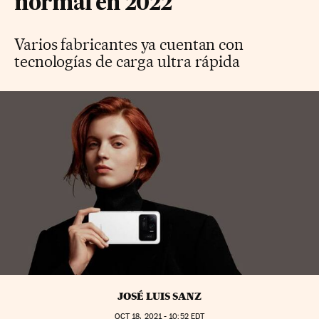
normal en 2022
Varios fabricantes ya cuentan con
tecnologías de carga ultra rápida
JOSÉ LUIS SANZ
OCT
18, 2021 - 10:52
EDT