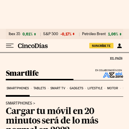
Ir al contenido
Ibex 35
0,61%
S&P 500
-0,17%
Petróleo Brent
1,06%
SUSCRÍBETE
Smartlife
EN COLABORACIÓN CON
SMARTPHONES
TABLETS
SMART TV
GADGETS
LIFESTYLE
MOTOR
PYM
SMARTPHONES
Cargar tu móvil en 20
minutos será de lo más