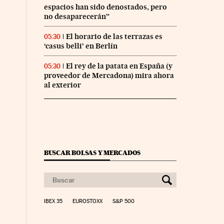
espacios han sido denostados, pero
no desaparecerán”
El horario de las terrazas es
05:30
‘casus belli’ en Berlín
El rey de la patata en España (y
05:30
proveedor de Mercadona) mira ahora
al exterior
BUSCAR BOLSAS Y MERCADOS
IBEX 35
EUROSTOXX
S&P 500