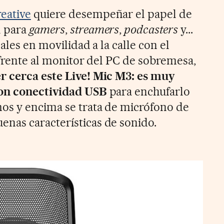
eative
quiere desempeñar el papel de
l para
gamers
,
streamers
,
podcasters
y...
sales en movilidad a la calle con el
r frente al monitor del PC de sobremesa,
er cerca este Live! Mic M3: es muy
con conectividad USB
para enchufarlo
os y encima se trata de micrófono de
nas características de sonido.