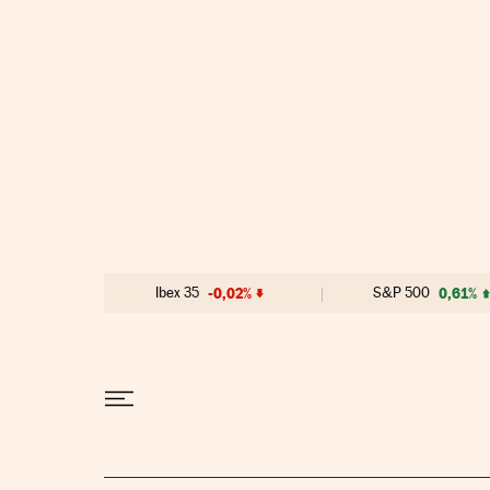
Ir al contenido
Ibex 35
-0,02%
S&P 500
0,61%