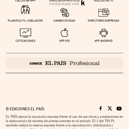
CALCULAR IRPF
SIMULADOR HIPOTECA
SUELDO NETO
PLANIFICA TU JUBILACIÓN
CAMBIO DIVISAS
DIRECTORIO EMPRESAS
COTIZACIONES
APP IOS
APP ANDROID
©
EDICIONES EL PAÍS
Cinco Días en F
Cinco Días e
Cinco 
EL PAÍS ejerce la oposición expresa frente al uso de sus obras y prestaciones en
la elaboración de revistas de prensa prevista en el artículo 32.1 del TRLPI;
también realiza la reserva expresa frente a la reproducción, distribución y