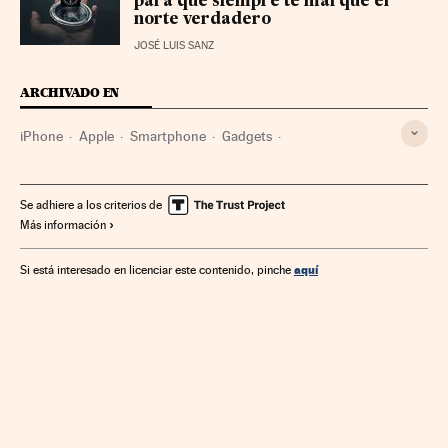
para que siempre te marque el
norte verdadero
JOSÉ LUIS SANZ
ARCHIVADO EN
iPhone
Apple
Smartphone
Gadgets
Telefonía móvil multimedia
Tecnología personal
Telefonía móvil
Empresas
Tecnologías movilidad
Se adhiere a los criterios de
Más información
Telefonía
Tecnología
Economía
Telecomunicaciones
Comunicaciones
Ciencia
aquí
Si está interesado en licenciar este contenido, pinche