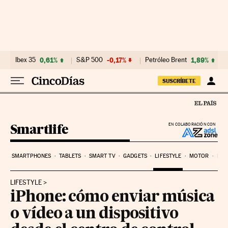
Ir al contenido
Ibex 35
0,61%
S&P 500
-0,17%
Petróleo Brent
1,89%
SUSCRÍBETE
Smartlife
EN COLABORACIÓN CON
SMARTPHONES
TABLETS
SMART TV
GADGETS
LIFESTYLE
MOTOR
PYM
LIFESTYLE
iPhone: cómo enviar música
o vídeo a un dispositivo