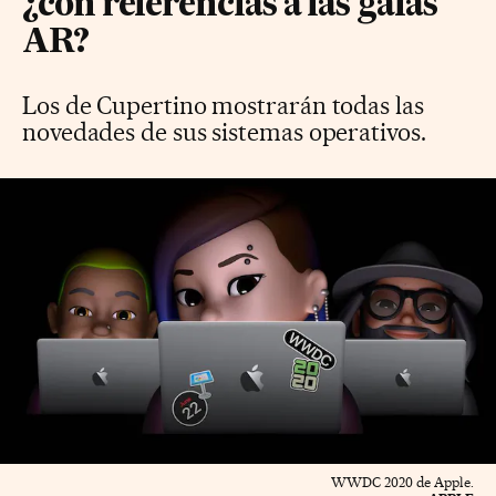
¿con referencias a las gafas
AR?
Los de Cupertino mostrarán todas las
novedades de sus sistemas operativos.
WWDC 2020 de Apple.