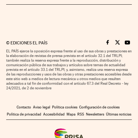
©
EDICIONES EL PAÍS
Cinco Días en F
Cinco Días e
Cinco 
EL PAÍS ejerce la oposición expresa frente al uso de sus obras y prestaciones en
la elaboración de revistas de prensa prevista en el artículo 32.1 del TRLPI;
también realiza la reserva expresa frente a la reproducción, distribución y
comunicación pública de sus trabajos y artículos sobre temas de actualidad
prevista en el artículo 33.1 del TRLPI; y, asimismo, realiza una reserva expresa
de las reproducciones y usos de las obras y otras prestaciones accesibles desde
este sitio web a medios de lectura mecánica u otros medios que resulten
adecuados a tal fin de conformidad con el artículo 67.3 del Real Decreto - ley
24/2021, de 2 de noviembre
Contacto
Aviso legal
Política cookies
Configuración de cookies
Política de privacidad
Accesibilidad
Mapa
RSS
Newsletters
Últimas noticias