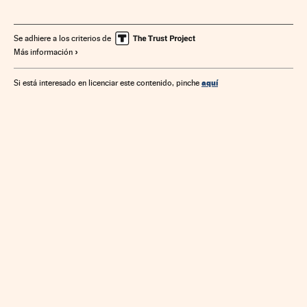
Software
Empresas
Eventos
Informática
Economía
Sociedad
Industria
Se adhiere a los criterios de
Más información
aquí
Si está interesado en licenciar este contenido, pinche