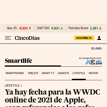
Ir al contenido
Ibex 35
-0,02%
S&P 500
0,61%
Petróleo Brent
1,28%
SUSCRÍBETE
Smartlife
EN COLABORACIÓN CON
SMARTPHONES
TABLETS
SMART TV
GADGETS
LIFESTYLE
MOTOR
PYM
LIFESTYLE
Ya hay fecha para la WWDC
online de 2021 de Apple,