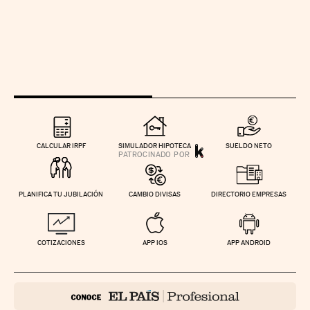
CALCULAR IRPF
SIMULADOR HIPOTECA
SUELDO NETO
PLANIFICA TU JUBILACIÓN
CAMBIO DIVISAS
DIRECTORIO EMPRESAS
COTIZACIONES
APP IOS
APP ANDROID