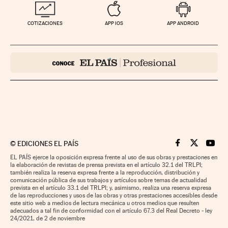
COTIZACIONES
APP IOS
APP ANDROID
©
EDICIONES EL PAÍS
Cinco Días en F
Cinco Días e
Cinco 
EL PAÍS ejerce la oposición expresa frente al uso de sus obras y prestaciones en
la elaboración de revistas de prensa prevista en el artículo 32.1 del TRLPI;
también realiza la reserva expresa frente a la reproducción, distribución y
comunicación pública de sus trabajos y artículos sobre temas de actualidad
prevista en el artículo 33.1 del TRLPI; y, asimismo, realiza una reserva expresa
de las reproducciones y usos de las obras y otras prestaciones accesibles desde
este sitio web a medios de lectura mecánica u otros medios que resulten
adecuados a tal fin de conformidad con el artículo 67.3 del Real Decreto - ley
24/2021, de 2 de noviembre