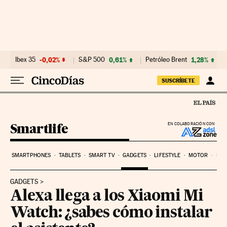
Ir al contenido
Ibex 35
-0,02%
S&P 500
0,61%
Petróleo Brent
1,28%
SUSCRÍBETE
Smartlife
EN COLABORACIÓN CON
SMARTPHONES
TABLETS
SMART TV
GADGETS
LIFESTYLE
MOTOR
PYM
GADGETS
Alexa llega a los Xiaomi Mi
Watch: ¿sabes cómo instalar