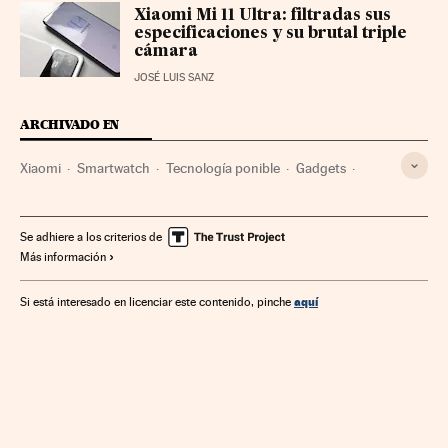
Xiaomi Mi 11 Ultra: filtradas sus
especificaciones y su brutal triple
cámara
JOSÉ LUIS SANZ
ARCHIVADO EN
Xiaomi
Smartwatch
Tecnología ponible
Gadgets
Tecnología digital
Empresas
Tecnologías movilidad
Economía
Tecnología
Ciencia
Se adhiere a los criterios de
Más información
aquí
Si está interesado en licenciar este contenido, pinche