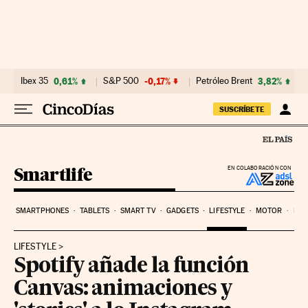
Ir al contenido
Ibex 35
0,61%
S&P 500
-0,17%
Petróleo Brent
3,82%
SUSCRÍBETE
Smartlife
EN COLABORACIÓN CON
SMARTPHONES
TABLETS
SMART TV
GADGETS
LIFESTYLE
MOTOR
PYM
LIFESTYLE
Spotify añade la función
Canvas: animaciones y