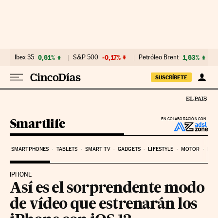
Ir al contenido
Ibex 35
0,61%
S&P 500
-0,17%
Petróleo Brent
1,63%
SUSCRÍBETE
Smartlife
EN COLABORACIÓN CON
SMARTPHONES
TABLETS
SMART TV
GADGETS
LIFESTYLE
MOTOR
PYM
IPHONE
Así es el sorprendente modo
de vídeo que estrenarán los