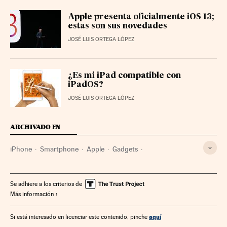
Apple presenta oficialmente iOS 13;
estas son sus novedades
JOSÉ LUIS ORTEGA LÓPEZ
¿Es mi iPad compatible con
iPadOS?
JOSÉ LUIS ORTEGA LÓPEZ
ARCHIVADO EN
iPhone
Smartphone
Apple
Gadgets
Telefonía móvil multimedia
Telefonía móvil
Empresas
Tecnologías movilidad
Telefonía
Tecnología
Se adhiere a los criterios de
Más información
Economía
Telecomunicaciones
Comunicaciones
Ciencia
aquí
Si está interesado en licenciar este contenido, pinche