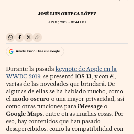
JOSÉ LUIS ORTEGA LÓPEZ
JUN
07, 2019 - 10:44
EDT
Compartir en Whatsapp
Compartir en Facebook
Compartir en Twitter
Desplegar Redes Sociales
Añadir Cinco Días en Google
Durante la pasada
keynote de Apple en la
WWDC 2019
, se presentó
iOS 13
, y con él,
varias de las novedades que brindará. De
algunas de ellas se ha hablado mucho, como
el
modo oscuro
o una mayor privacidad, así
como otras funciones para
iMessage
o
Google Maps
, entre otras muchas cosas. Por
eso, hay contenidos que han pasado
desapercibidos, como la compatibilidad con