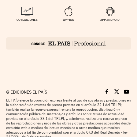
COTIZACIONES
APP IOS
APP ANDROID
©
EDICIONES EL PAÍS
Cinco Días en F
Cinco Días e
Cinco 
EL PAÍS ejerce la oposición expresa frente al uso de sus obras y prestaciones en
la elaboración de revistas de prensa prevista en el artículo 32.1 del TRLPI;
también realiza la reserva expresa frente a la reproducción, distribución y
comunicación pública de sus trabajos y artículos sobre temas de actualidad
prevista en el artículo 33.1 del TRLPI; y, asimismo, realiza una reserva expresa
de las reproducciones y usos de las obras y otras prestaciones accesibles desde
este sitio web a medios de lectura mecánica u otros medios que resulten
adecuados a tal fin de conformidad con el artículo 67.3 del Real Decreto - ley