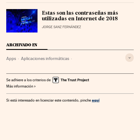
Estas son las contraseñas más
utilizadas en Internet de 2018
JORGE SANZ FERNÁNDEZ
ARCHIVADO EN
Apps
Aplicaciones informáticas
Telefonía móvil multimedia
Software
Telefonía móvil
Informática
Telefonía
Tecnologías movilidad
Se adhiere a los criterios de
Más información
Telecomunicaciones
Tecnología
Comunicaciones
Industria
Ciencia
aquí
Si está interesado en licenciar este contenido, pinche