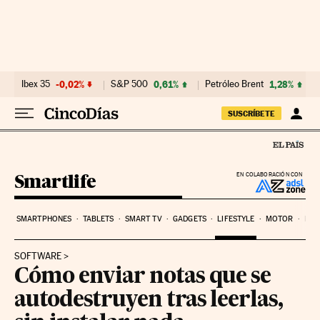
Ir al contenido
Ibex 35
-0,02%
S&P 500
0,61%
Petróleo Brent
1,28%
SUSCRÍBETE
Smartlife
EN COLABORACIÓN CON
SMARTPHONES
TABLETS
SMART TV
GADGETS
LIFESTYLE
MOTOR
PYM
SOFTWARE
Cómo enviar notas que se
autodestruyen tras leerlas,