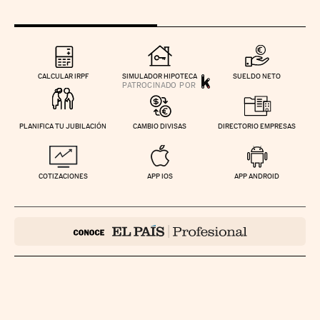
CALCULAR IRPF
SIMULADOR HIPOTECA
SUELDO NETO
PLANIFICA TU JUBILACIÓN
CAMBIO DIVISAS
DIRECTORIO EMPRESAS
COTIZACIONES
APP IOS
APP ANDROID