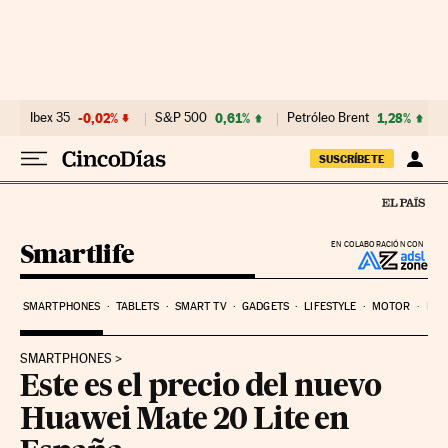
Ir al contenido
Ibex 35
-0,02%
S&P 500
0,61%
Petróleo Brent
1,28%
SUSCRÍBETE
Smartlife
EN COLABORACIÓN CON
SMARTPHONES
TABLETS
SMART TV
GADGETS
LIFESTYLE
MOTOR
PYM
SMARTPHONES
Este es el precio del nuevo
Huawei Mate 20 Lite en