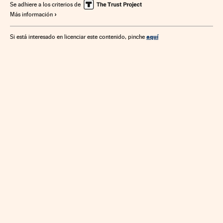
Tecnología
Telecomunicaciones
Comunicaciones
Se adhiere a los criterios de
Más información
Ciencia
aquí
Si está interesado en licenciar este contenido, pinche