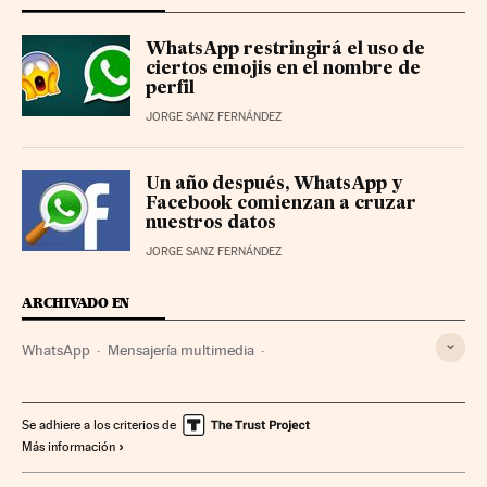
WhatsApp restringirá el uso de
ciertos emojis en el nombre de
perfil
JORGE SANZ FERNÁNDEZ
Un año después, WhatsApp y
Facebook comienzan a cruzar
nuestros datos
JORGE SANZ FERNÁNDEZ
ARCHIVADO EN
WhatsApp
Mensajería multimedia
Telefonía móvil multimedia
Telefonía móvil
Empresas
Tecnologías movilidad
Telefonía
Economía
Se adhiere a los criterios de
Más información
Tecnología
Telecomunicaciones
Comunicaciones