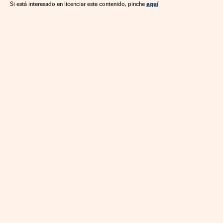
Ciencia
aquí
Si está interesado en licenciar este contenido, pinche