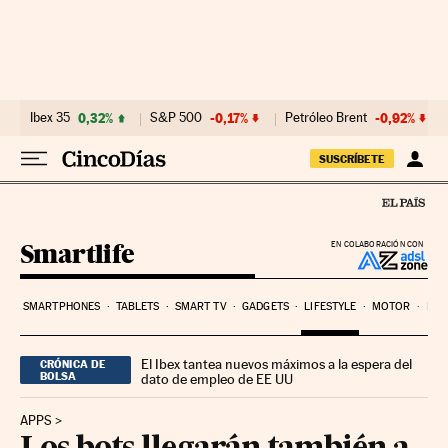
Ir al contenido
Ibex 35
0,32%
S&P 500
-0,17%
Petróleo Brent
-0,92%
SUSCRÍBETE
Smartlife
EN COLABORACIÓN CON
SMARTPHONES
TABLETS
SMART TV
GADGETS
LIFESTYLE
MOTOR
PYM
El Ibex tantea nuevos máximos a la espera del
CRÓNICA DE
BOLSA
dato de empleo de EE UU
APPS