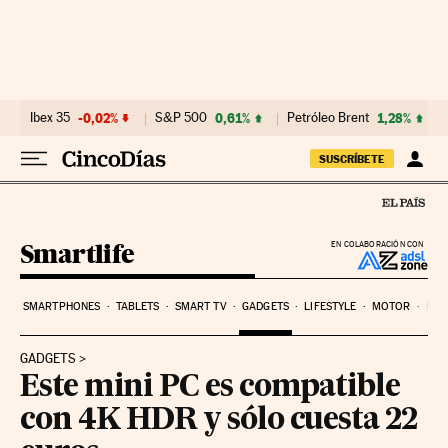
Ir al contenido
Ibex 35
-0,02%
S&P 500
0,61%
Petróleo Brent
1,28%
SUSCRÍBETE
Smartlife
EN COLABORACIÓN CON
SMARTPHONES
TABLETS
SMART TV
GADGETS
LIFESTYLE
MOTOR
PYM
GADGETS
Este mini PC es compatible
con 4K HDR y sólo cuesta 22