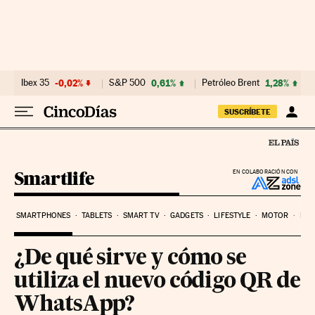
Ir al contenido
Ibex 35
-0,02%
S&P 500
0,61%
Petróleo Brent
1,28%
SUSCRÍBETE
Smartlife
EN COLABORACIÓN CON
SMARTPHONES
TABLETS
SMART TV
GADGETS
LIFESTYLE
MOTOR
PYM
¿De qué sirve y cómo se
utiliza el nuevo código QR de
WhatsApp?