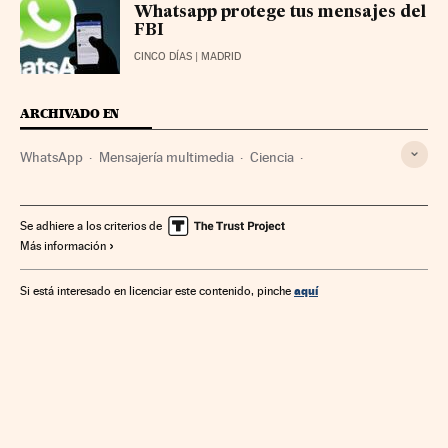
Whatsapp protege tus mensajes del
FBI
CINCO DÍAS
| MADRID
ARCHIVADO EN
WhatsApp
Mensajería multimedia
Ciencia
Telefonía móvil multimedia
Telefonía móvil
Empresas
Tecnologías movilidad
Telefonía
Economía
Se adhiere a los criterios de
Más información
Tecnología
Telecomunicaciones
Comunicaciones
aquí
Si está interesado en licenciar este contenido, pinche