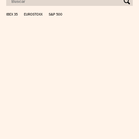
IBEX 35
EUROSTOXX
S&P 500
CALCULAR IRPF
SIMULADOR HIPOTECA
SUELDO NETO
PLANIFICA TU JUBILACIÓN
CAMBIO DIVISAS
DIRECTORIO EMPRESAS