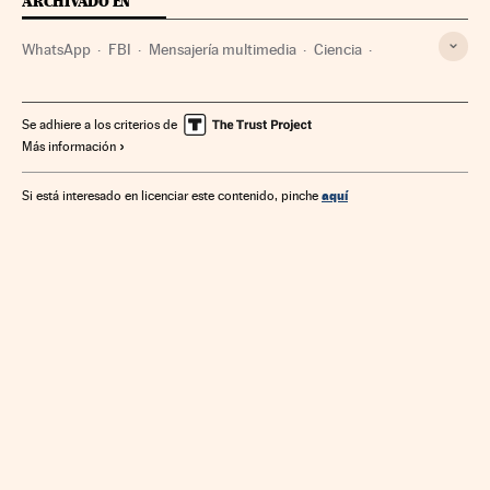
ARCHIVADO EN
WhatsApp
FBI
Mensajería multimedia
Ciencia
Facebook
Redes sociales
Seguridad internet
Telefonía móvil multimedia
Policía
Telefonía móvil
Se adhiere a los criterios de
Más información
Internet
Fuerzas seguridad
Empresas
Tecnologías movilidad
Telefonía
Economía
aquí
Si está interesado en licenciar este contenido, pinche
Tecnología
Telecomunicaciones
Justicia
Comunicaciones