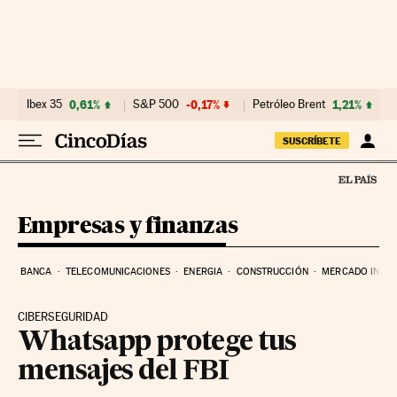
Ir al contenido
Ibex 35
0,61%
S&P 500
-0,17%
Petróleo Brent
1,21%
SUSCRÍBETE
Empresas y finanzas
BANCA
TELECOMUNICACIONES
ENERGIA
CONSTRUCCIÓN
MERCADO INMOB
CIBERSEGURIDAD
Whatsapp protege tus
mensajes del FBI