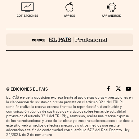
COTIZACIONES
APP IOS
APP ANDROID
©
EDICIONES EL PAÍS
Cinco Días en F
Cinco Días e
Cinco 
EL PAÍS ejerce la oposición expresa frente al uso de sus obras y prestaciones en
la elaboración de revistas de prensa prevista en el artículo 32.1 del TRLPI;
también realiza la reserva expresa frente a la reproducción, distribución y
comunicación pública de sus trabajos y artículos sobre temas de actualidad
prevista en el artículo 33.1 del TRLPI; y, asimismo, realiza una reserva expresa
de las reproducciones y usos de las obras y otras prestaciones accesibles desde
este sitio web a medios de lectura mecánica u otros medios que resulten
adecuados a tal fin de conformidad con el artículo 67.3 del Real Decreto - ley
24/2021, de 2 de noviembre