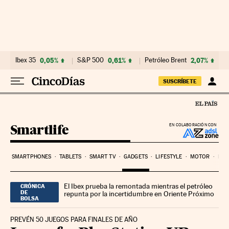
Ir al contenido
Ibex 35
0,05%
S&P 500
0,61%
Petróleo Brent
2,07%
SUSCRÍBETE
Smartlife
EN COLABORACIÓN CON
SMARTPHONES
TABLETS
SMART TV
GADGETS
LIFESTYLE
MOTOR
PYM
El Ibex prueba la remontada mientras el petróleo
CRÓNICA
DE
repunta por la incertidumbre en Oriente Próximo
BOLSA
PREVÉN 50 JUEGOS PARA FINALES DE AÑO