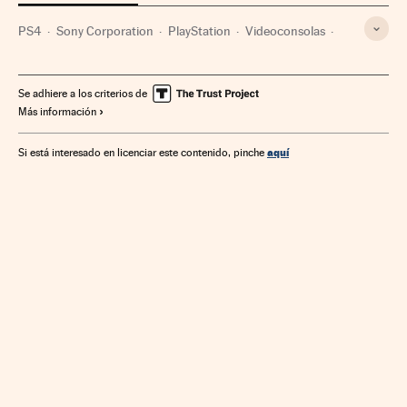
PS4
Sony Corporation
PlayStation
Videoconsolas
Hardware
Empresas
Economía
Plataformas videojuegos
Videojuegos
Ocio
Se adhiere a los criterios de
Más información
Informática
Estilo vida
Industria
aquí
Si está interesado en licenciar este contenido, pinche