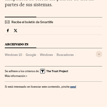
partes de sus sistemas.
Recibe el boletín de Smartlife
Smartlife Cinco Días en Facebook
Smartlife Cinco Días en Twitter
ARCHIVADO EN
Windows 10
Google
Windows
Buscadores
Microsoft
Sistemas operativos
Internet
Software
Empresas
Informática
Industria
Economía
Se adhiere a los criterios de
Más información
Telecomunicaciones
Comunicaciones
aquí
Si está interesado en licenciar este contenido, pinche