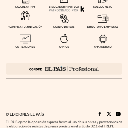
CALCULAR IRPF
SIMULADOR HIPOTECA
SUELDO NETO
PLANIFICA TU JUBILACIÓN
CAMBIO DIVISAS
DIRECTORIO EMPRESAS
COTIZACIONES
APP IOS
APP ANDROID
©
EDICIONES EL PAÍS
Cinco Días en F
Cinco Días e
Cinco 
EL PAÍS ejerce la oposición expresa frente al uso de sus obras y prestaciones en
la elaboración de revistas de prensa prevista en el artículo 32.1 del TRLPI;