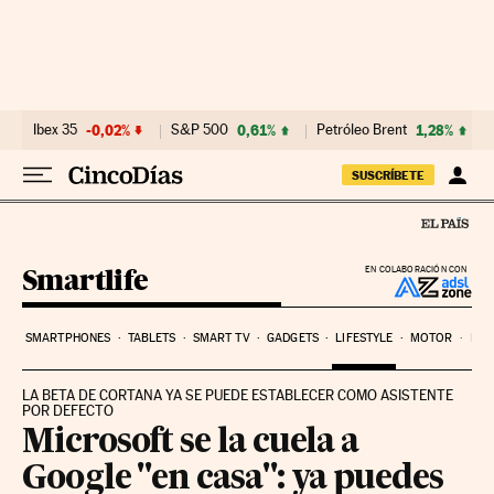
Ir al contenido
Ibex 35
-0,02%
S&P 500
0,61%
Petróleo Brent
1,28%
SUSCRÍBETE
Smartlife
EN COLABORACIÓN CON
SMARTPHONES
TABLETS
SMART TV
GADGETS
LIFESTYLE
MOTOR
PYM
LA BETA DE CORTANA YA SE PUEDE ESTABLECER COMO ASISTENTE
POR DEFECTO
Microsoft se la cuela a
Google "en casa": ya puedes