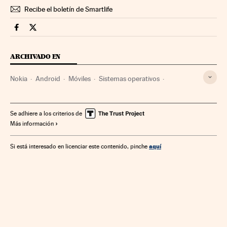
Recibe el boletín de Smartlife
Smartlife Cinco Días en Facebook
Smartlife Cinco Días en Twitter
ARCHIVADO EN
Nokia
Android
Móviles
Sistemas operativos
Telefonía móvil multimedia
Software
Telefonía móvil
Empresas
Informática
Telefonía
Economía
Se adhiere a los criterios de
Más información
Industria
Telecomunicaciones
Comunicaciones
Tecnologías movilidad
Tecnología
Ciencia
aquí
Si está interesado en licenciar este contenido, pinche