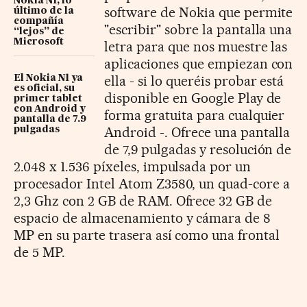
Nokia N1, lo
software de Nokia que permite
último de la
compañía
"escribir" sobre la pantalla una
“lejos” de
Microsoft
letra para que nos muestre las
aplicaciones que empiezan con
ella - si lo queréis probar está
El Nokia N1 ya
es oficial, su
disponible en Google Play de
primer tablet
con Android y
forma gratuita para cualquier
pantalla de 7.9
Android -. Ofrece una pantalla
pulgadas
de 7,9 pulgadas y resolución de
2.048 x 1.536 píxeles, impulsada por un
procesador Intel Atom Z3580, un quad-core a
2,3 Ghz con 2 GB de RAM. Ofrece 32 GB de
espacio de almacenamiento y cámara de 8
MP en su parte trasera así como una frontal
de 5 MP.