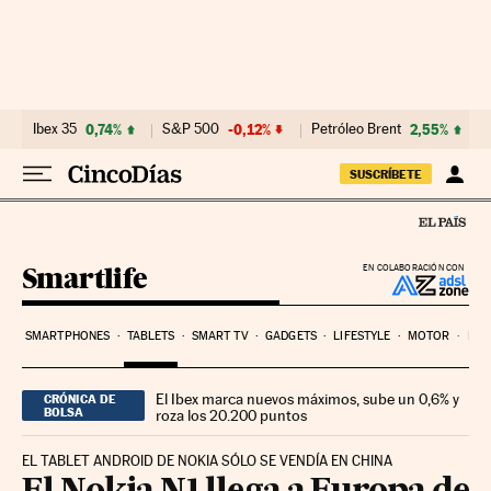
Ir al contenido
Ibex 35
0,74%
S&P 500
-0,12%
Petróleo Brent
2,55%
SUSCRÍBETE
Smartlife
EN COLABORACIÓN CON
SMARTPHONES
TABLETS
SMART TV
GADGETS
LIFESTYLE
MOTOR
PYM
El Ibex marca nuevos máximos, sube un 0,6% y
CRÓNICA DE
BOLSA
roza los 20.200 puntos
EL TABLET ANDROID DE NOKIA SÓLO SE VENDÍA EN CHINA