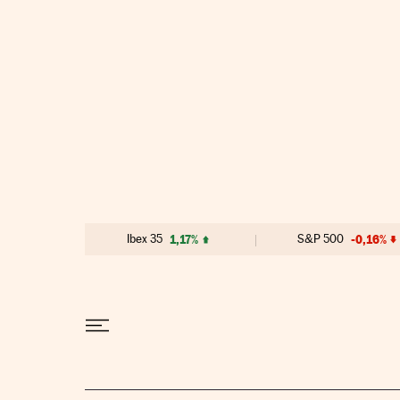
Ir al contenido
Ibex 35
1,17%
S&P 500
-0,16%