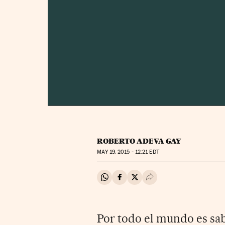
ROBERTO ADEVA GAY
MAY
19, 2015 - 12:21
EDT
Compartir en Whatsapp
Compartir en Facebook
Compartir en Twitter
Desplegar Redes Soci
Por todo el mundo es sa