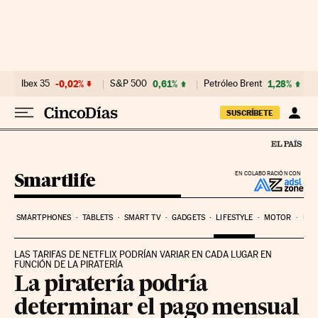
Ir al contenido
Ibex 35
-0,02%
S&P 500
0,61%
Petróleo Brent
1,28%
SUSCRÍBETE
Smartlife
EN COLABORACIÓN CON
SMARTPHONES
TABLETS
SMART TV
GADGETS
LIFESTYLE
MOTOR
PYM
LAS TARIFAS DE NETFLIX PODRÍAN VARIAR EN CADA LUGAR EN
FUNCIÓN DE LA PIRATERÍA
La piratería podría
determinar el pago mensual