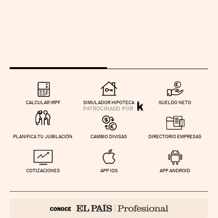
CALCULAR IRPF
SIMULADOR HIPOTECA
SUELDO NETO
PLANIFICA TU JUBILACIÓN
CAMBIO DIVISAS
DIRECTORIO EMPRESAS
COTIZACIONES
APP IOS
APP ANDROID