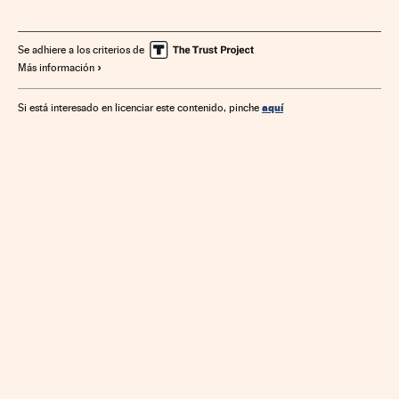
Delitos propiedad intelectual
Delitos informáticos
Empresas
Delitos
Economía
Justicia
Se adhiere a los criterios de
Más información
Plataformas digitales
Televisión IP
Televisión
Internet
Medios comunicación
Telecomunicaciones
aquí
Si está interesado en licenciar este contenido, pinche
Comunicación
Comunicaciones