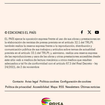
©
EDICIONES EL PAÍS
Cinco Días en F
Cinco Días e
Cinco 
EL PAÍS ejerce la oposición expresa frente al uso de sus obras y prestaciones en
la elaboración de revistas de prensa prevista en el artículo 32.1 del TRLPI;
también realiza la reserva expresa frente a la reproducción, distribución y
comunicación pública de sus trabajos y artículos sobre temas de actualidad
prevista en el artículo 33.1 del TRLPI; y, asimismo, realiza una reserva expresa
de las reproducciones y usos de las obras y otras prestaciones accesibles desde
este sitio web a medios de lectura mecánica u otros medios que resulten
adecuados a tal fin de conformidad con el artículo 67.3 del Real Decreto - ley
24/2021, de 2 de noviembre
Contacto
Aviso legal
Política cookies
Configuración de cookies
Política de privacidad
Accesibilidad
Mapa
RSS
Newsletters
Últimas noticias