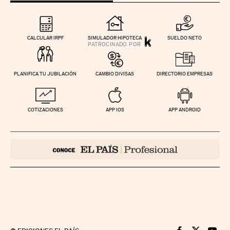
CALCULAR IRPF
SIMULADOR HIPOTECA
SUELDO NETO
PLANIFICA TU JUBILACIÓN
CAMBIO DIVISAS
DIRECTORIO EMPRESAS
COTIZACIONES
APP IOS
APP ANDROID