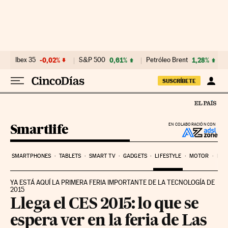
Ir al contenido
Ibex 35
-0,02%
S&P 500
0,61%
Petróleo Brent
1,28%
SUSCRÍBETE
Smartlife
EN COLABORACIÓN CON
SMARTPHONES
TABLETS
SMART TV
GADGETS
LIFESTYLE
MOTOR
PYM
YA ESTÁ AQUÍ LA PRIMERA FERIA IMPORTANTE DE LA TECNOLOGÍA DE
2015
Llega el CES 2015: lo que se
espera ver en la feria de Las