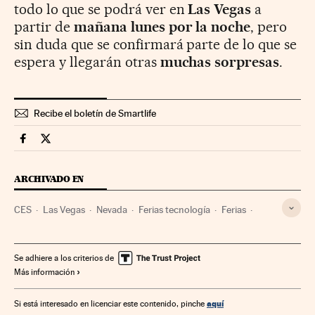
todo lo que se podrá ver en
Las Vegas
a
partir de
mañana lunes por la noche
, pero
sin duda que se confirmará parte de lo que se
espera y llegarán otras
muchas sorpresas
.
Recibe el boletín de Smartlife
Smartlife Cinco Días en Facebook
Smartlife Cinco Días en Twitter
ARCHIVADO EN
CES
Las Vegas
Nevada
Ferias tecnología
Ferias
Estados Unidos
Tecnología
Eventos
Norteamérica
América
Ciencia
Comercio
Sociedad
Se adhiere a los criterios de
Más información
aquí
Si está interesado en licenciar este contenido, pinche