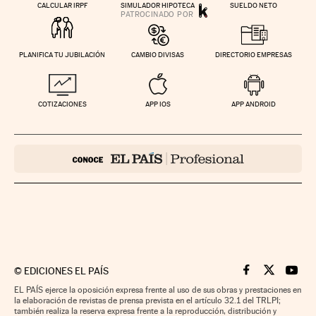
CALCULAR IRPF
SIMULADOR HIPOTECA
SUELDO NETO
PLANIFICA TU JUBILACIÓN
CAMBIO DIVISAS
DIRECTORIO EMPRESAS
COTIZACIONES
APP IOS
APP ANDROID
©
EDICIONES EL PAÍS
Cinco Días en F
Cinco Días e
Cinco 
EL PAÍS ejerce la oposición expresa frente al uso de sus obras y prestaciones en
la elaboración de revistas de prensa prevista en el artículo 32.1 del TRLPI;
también realiza la reserva expresa frente a la reproducción, distribución y