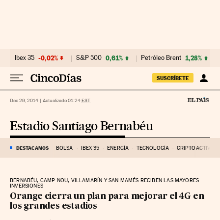
Ir al contenido
Ibex 35
-0,02%
S&P 500
0,61%
Petróleo Brent
1,28%
SUSCRÍBETE
Dec 29, 2014
|
Actualizado 01:24
EST
Estadio Santiago Bernabéu
DESTACAMOS
BOLSA
IBEX 35
ENERGÍA
TECNOLOGÍA
CRIPTOACTIVOS
BERNABÉU, CAMP NOU, VILLAMARÍN Y SAN MAMÉS RECIBEN LAS MAYORES
INVERSIONES
Orange cierra un plan para mejorar el 4G en
los grandes estadios