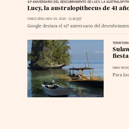
41º ANIVERSARIO DEL DESCUBRIMIENTO DE LUCY, LA AUSTRALOPIT
Lucy, la australopithecus de 41 añ
CINCO DÍAS
|
NOV 24, 2015 - 11:18
EST
Google destaca el 41º aniversario del descubrimie
TERRITOR
Sulaw
fiesta
INMA MOS
Para los