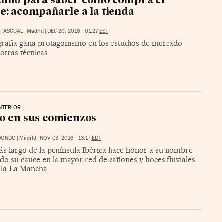
timo para saber cómo compra el
te: acompañarle a la tienda
 PASCUAL
|
Madrid
|
DEC 20, 2016 - 01:27
EST
grafía gana protagonismo en los estudios de mercado
 otras técnicas
NTERIOR
jo en sus comienzos
DONDO
|
Madrid
|
NOV 03, 2016 - 13:17
EDT
ás largo de la península Ibérica hace honor a su nombre
do su cauce en la mayor red de cañones y hoces fluviales
lla-La Mancha.