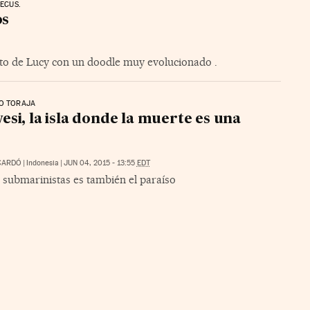
HECUS.
os
nto de Lucy con un doodle muy evolucionado .
IO TORAJA
esi, la isla donde la muerte es una
CARDÓ
|
Indonesia
|
JUN 04, 2015 - 13:55
EDT
 submarinistas es también el paraíso