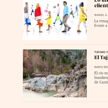
Lo úl
clien
MANUEL G.
La etno
frente a
TURISMO I
El Ta
MARCE RE
El río m
hundien
de Casti