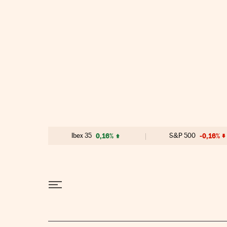
Ir al contenido
Ibex 35
0,16%
S&P 500
-0,16%