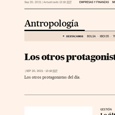
Sep 20, 2021
|
Actualizado 13:18
EDT
EMPRESAS Y FINANZAS
M
Antropología
DESTACAMOS
BOLSA
IBEX35
T
Los otros protagonist
|
SEP 20, 2021 - 13:18
EDT
Los otros protagonistas del día.
GESTIÓN