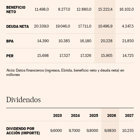
BENEFICIO
11.498,0
8.277,0
12.880,0
15.222,4
16.102,0
NETO
DEUDA NETA
20.339,0
19.046,0
17.711,0
10.496,9
4.247,5
BPA
14,390
10,385
16,180
20,228
21,850
PER
15,698
17,527
17,326
15,905
14,725
Nota:
Datos financieros (ingresos, Ebitda, beneficio neto y deuda neta) en
millones
Dividendos
2023
2024
2025
2026
2027
DIVIDENDO POR
9,6000
9,7000
9,8000
9,9830
10,235
ACCIÓN (IMPORTE)