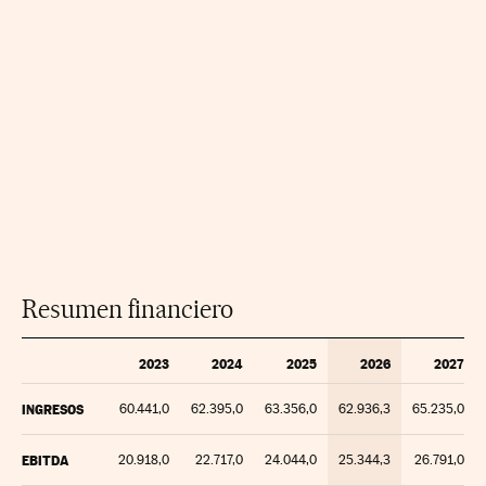
Resumen financiero
2023
2024
2025
2026
2027
INGRESOS
60.441,0
62.395,0
63.356,0
62.936,3
65.235,0
EBITDA
20.918,0
22.717,0
24.044,0
25.344,3
26.791,0