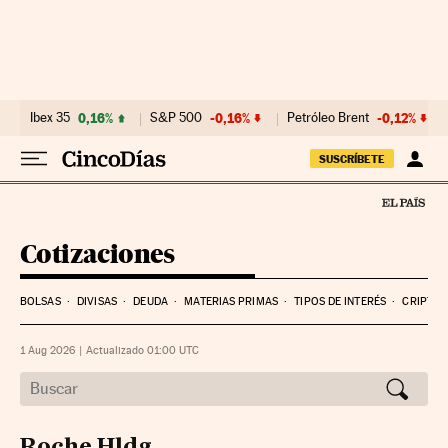
Ibex 35
0,16%
S&P 500
-0,16%
Petróleo Brent
-0,12%
SUSCRÍBETE
Cotizaciones
BOLSAS
DIVISAS
DEUDA
MATERIAS PRIMAS
TIPOS DE INTERÉS
CRIPTO
1 Aug 2026
|
Actualizado 01:00
UTC
Roche Hldg