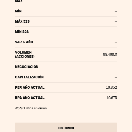
MÁX
--
MÍN
--
MÁX 52S
--
MÍN 52S
--
VAR % AÑO
--
VOLUMEN
98.468,0
(ACCIONES)
NEGOCIACIÓN
--
CAPITALIZACIÓN
--
PER AÑO ACTUAL
16,352
BPA AÑO ACTUAL
19,675
Nota:
Datos en euros
HISTÓRICO