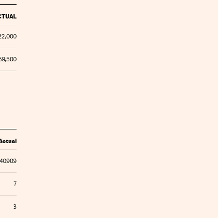
CTUAL
22,000
59,500
Actual
.40909
7
3