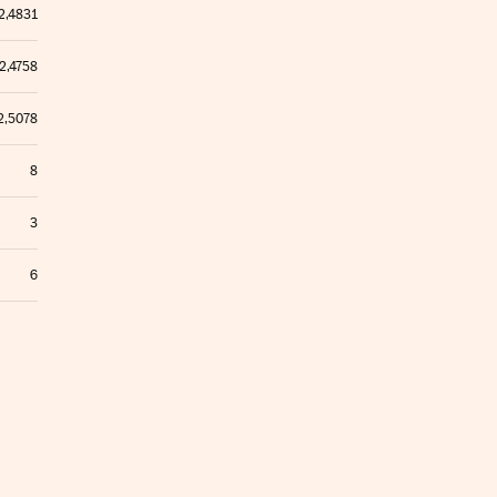
2,4831
2,4758
2,5078
8
3
6