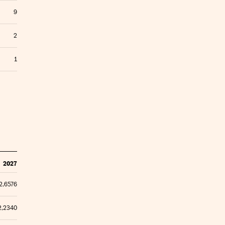
9
2
1
2027
2,6576
2,2340