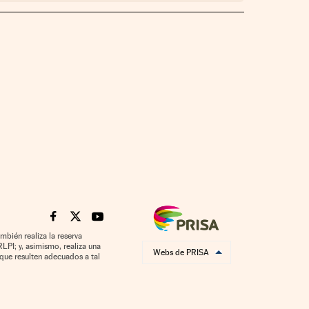
Cinco Días en Facebook
Cinco Días en Twitter
Cinco Días en Youtube
mbién realiza la reserva
LPI; y, asimismo, realiza una
Webs de PRISA
que resulten adecuados a tal