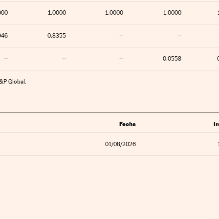
000
1,0000
1,0000
1,0000
946
0,8355
--
--
--
--
--
0,0558
S&P Global.
Fecha
I
01/08/2026