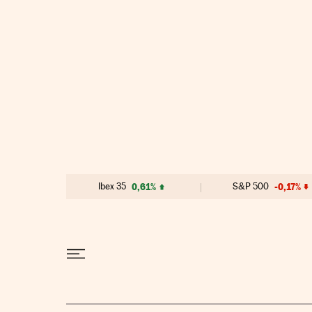
Ibex 35
0,61%
S&P 500
-0,17%