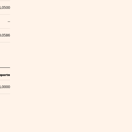
1,0500
--
0,0586
mporte
1,0000