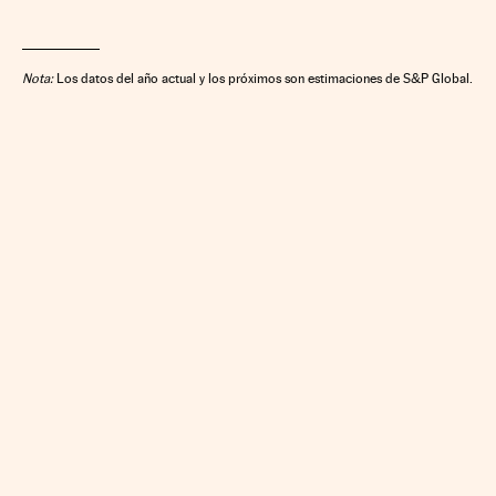
Nota:
Los datos del año actual y los próximos son estimaciones de S&P Global.
CALCULAR IRPF
SIMULADOR HIPOTECA
SUELDO NETO
PLANIFICA TU JUBILACIÓN
CAMBIO DIVISAS
DIRECTORIO EMPRESAS
COTIZACIONES
APP IOS
APP ANDROID