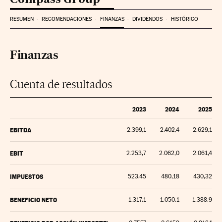
RESUMEN
RECOMENDACIONES
FINANZAS
DIVIDENDOS
HISTÓRICO
Finanzas
Cuenta de resultados
2023
2024
2025
EBITDA
2.399,1
2.402,4
2.629,1
EBIT
2.253,7
2.062,0
2.061,4
IMPUESTOS
523,45
480,18
430,32
BENEFICIO NETO
1.317,1
1.050,1
1.388,9