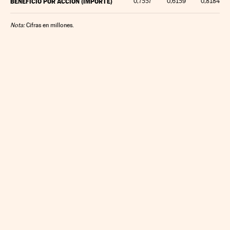
BENEFICIO POR ACCIÓN (IMPORTE)
0,7557
0,6159
0,8184
Nota:
Cifras en millones.