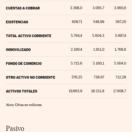
CUENTAS A COBRAR
3.398,0
3.095,7
3.060,6
EXISTENCIAS
609,71
548,99
567,20
TOTAL ACTIVO CORRIENTE
5.794,4
5.604,3
5.697,4
INMOVILIZADO
2.190,4
1.911,0
1.768,8
FONDO DE COMERCIO
5.715,6
5.160,1
5.004,0
OTRO ACTIVO NO CORRIENTE
576,25
738,97
712,28
ACTIVOS TOTALES
19.863,9
18.211,8
17.608,7
Nota:
Cifras en millones.
Pasivo