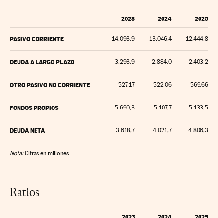
2023
2024
2025
PASIVO CORRIENTE
14.093,9
13.046,4
12.444,8
DEUDA A LARGO PLAZO
3.293,9
2.884,0
2.403,2
OTRO PASIVO NO CORRIENTE
527,17
522,06
569,66
FONDOS PROPIOS
5.690,3
5.107,7
5.133,5
DEUDA NETA
3.618,7
4.021,7
4.806,3
Nota:
Cifras en millones.
Ratios
2023
2024
2025