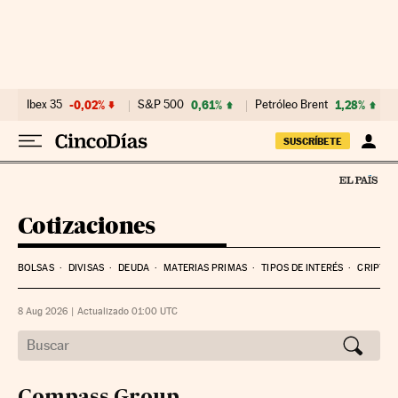
Ibex 35
-0,02%
S&P 500
0,61%
Petróleo Brent
1,28%
SUSCRÍBETE
Cotizaciones
BOLSAS
DIVISAS
DEUDA
MATERIAS PRIMAS
TIPOS DE INTERÉS
CRIPTO
8 Aug 2026
|
Actualizado 01:00
UTC
Compass Group