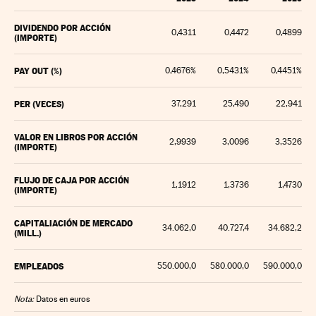
DIVIDENDO POR ACCIÓN
0,4311
0,4472
0,4899
(IMPORTE)
PAY OUT (%)
0,4676%
0,5431%
0,4451%
PER (VECES)
37,291
25,490
22,941
VALOR EN LIBROS POR ACCIÓN
2,9939
3,0096
3,3526
(IMPORTE)
FLUJO DE CAJA POR ACCIÓN
1,1912
1,3736
1,4730
(IMPORTE)
CAPITALIACIÓN DE MERCADO
34.062,0
40.727,4
34.682,2
(MILL.)
EMPLEADOS
550.000,0
580.000,0
590.000,0
Nota:
Datos en euros