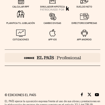
CALCULAR IRPF
SIMULADOR HIPOTECA
SUELDO NETO
PLANIFICA TU JUBILACIÓN
CAMBIO DIVISAS
DIRECTORIO EMPRESAS
COTIZACIONES
APP IOS
APP ANDROID
©
EDICIONES EL PAÍS
Cinco Días en F
Cinco Días e
Cinco 
EL PAÍS ejerce la oposición expresa frente al uso de sus obras y prestaciones en
la elaboración de revistas de prensa prevista en el artículo 32.1 del TRLPI;