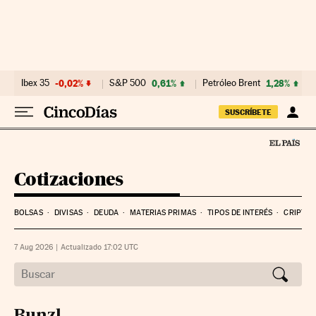
Ibex 35
-0,02%
S&P 500
0,61%
Petróleo Brent
1,28%
SUSCRÍBETE
Cotizaciones
BOLSAS
DIVISAS
DEUDA
MATERIAS PRIMAS
TIPOS DE INTERÉS
CRIPTO
7 Aug 2026
|
Actualizado 17:02
UTC
Bunzl