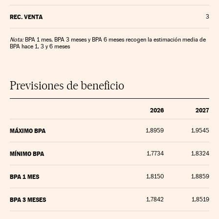
REC. VENTA
3
Nota:
BPA 1 mes, BPA 3 meses y BPA 6 meses recogen la estimación media de
BPA hace 1, 3 y 6 meses
Previsiones de beneficio
2026
2027
MÁXIMO BPA
1,8959
1,9545
MÍNIMO BPA
1,7734
1,8324
BPA 1 MES
1,8150
1,8859
BPA 3 MESES
1,7842
1,8519